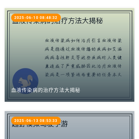
2025-06-10 08:48:32
血液传染病的治疗方法大揭秘
2025-06-13 08:53:33