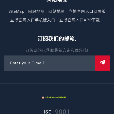
SiteMap
网站地图
网站地图
立博官网入口网页版
立博官网入口手机版入口
立博官网入口APP下载
订阅我们的邮箱.
订阅邮箱以获取最新咨询和优惠哦!
Enter your E-mail
9001
ISO