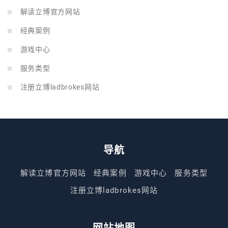
解读立博官方网站
经典案例
游戏中心
服务类型
注册立博ladbrokes网站
导航
解读立博官方网站
经典案例
游戏中心
服务类型
注册立博ladbrokes网站
网站地图