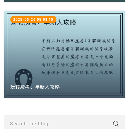
2025-05-26 05:08:15
玩转魔兽：半新人攻略
Search the blog...