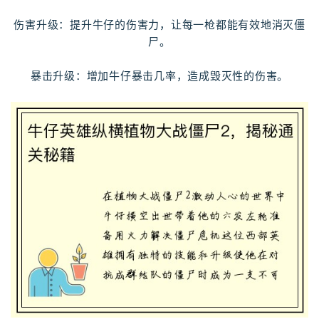
伤害升级：提升牛仔的伤害力，让每一枪都能有效地消灭僵
尸。
暴击升级：增加牛仔暴击几率，造成毁灭性的伤害。