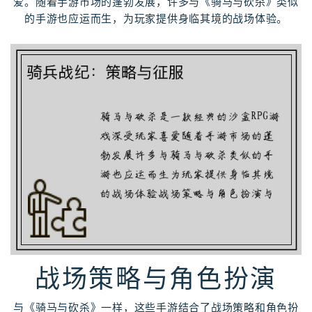
爱。随着手游市场的蓬勃发展，许多与《骑马与砍杀》类似
的手游也应运而生，为玩家提供身临其境的战场体验。
战场策略与角色扮演
与《骑马与砍杀》一样，这些手游结合了战场策略和角色扮