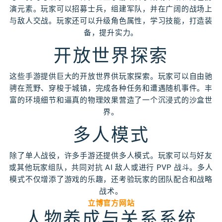
演元素。玩家可以招募士兵，组建军队，并在广阔的战场上
与敌人交战。玩家还可以升级角色属性，学习技能，打造装
备，提升实力。
开放世界探索
这些手游提供巨大的开放世界供玩家探索。玩家可以自由驰
骋在荒野、穿梭于城镇，完成各种任务和遭遇随机事件。丰
富的环境细节和逼真的物理效果营造了一个沉浸式的沙盒世
界。
多人模式
除了单人战役，许多手游还提供多人模式。玩家可以与好友
或其他玩家组队，共同对抗 AI 敌人或进行 PVP 战斗。多人
模式不仅增添了游戏的乐趣，还考验玩家的团队配合和战略
战术。
立博官方网站
人物养成与关系系统