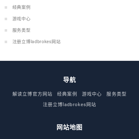
经典案例
游戏中心
服务类型
注册立博ladbrokes网站
导航
解读立博官方网站
经典案例
游戏中心
服务类型
注册立博ladbrokes网站
网站地图