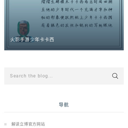
火影手游少年卡卡西
Search the blog...
导航
解读立博官方网站