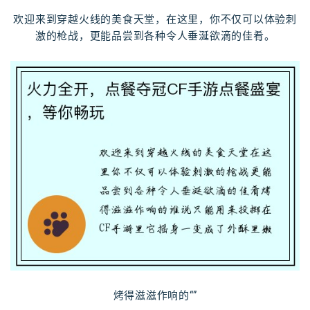
欢迎来到穿越火线的美食天堂，在这里，你不仅可以体验刺
激的枪战，更能品尝到各种令人垂涎欲滴的佳肴。
烤得滋滋作响的“”