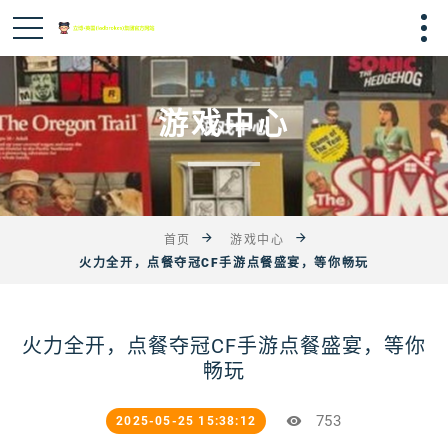
游戏中心
首页
游戏中心
火力全开，点餐夺冠CF手游点餐盛宴，等你畅玩
火力全开，点餐夺冠CF手游点餐盛宴，等你
畅玩
753
2025-05-25 15:38:12